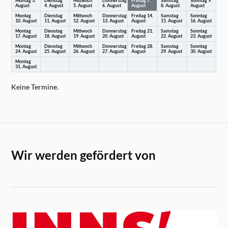
Montag
3.
Dienstag
Mittwoch
Donnerstag
Freitag
7.
Samstag
Sonntag
9.
August
4.
August
5.
August
6.
August
August
8.
August
August
Montag
Dienstag
Mittwoch
Donnerstag
Freitag
14.
Samstag
Sonntag
10.
August
11.
August
12.
August
13.
August
August
15.
August
16.
August
Montag
Dienstag
Mittwoch
Donnerstag
Freitag
21.
Samstag
Sonntag
17.
August
18.
August
19.
August
20.
August
August
22.
August
23.
August
Montag
Dienstag
Mittwoch
Donnerstag
Freitag
28.
Samstag
Sonntag
24.
August
25.
August
26.
August
27.
August
August
29.
August
30.
August
Montag
31.
August
Keine Termine.
Wir werden gefördert von