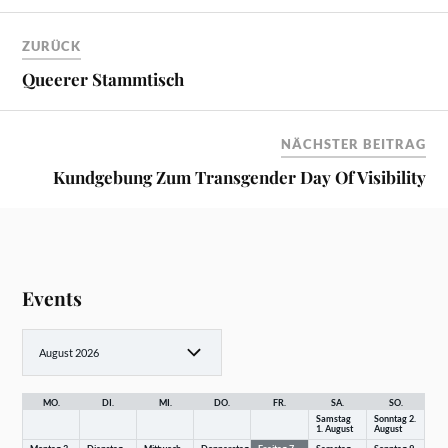
ZURÜCK
Queerer Stammtisch
NÄCHSTER BEITRAG
Kundgebung Zum Transgender Day Of Visibility
Events
MO.
DI.
MI.
DO.
FR.
SA.
SO.
Samstag
Sonntag
2.
1.
August
August