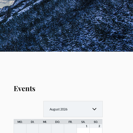
Events
MO.
DI.
MI.
DO.
FR.
SA.
SO.
1
2