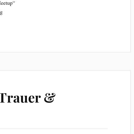
-Meetup“
ng
Trauer &