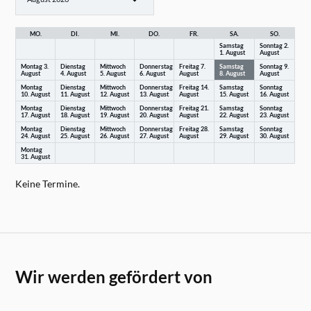
MO.
DI.
MI.
DO.
FR.
SA.
SO.
Samstag
Sonntag
2.
1.
August
August
Montag
3.
Dienstag
Mittwoch
Donnerstag
Freitag
7.
Samstag
Sonntag
9.
August
4.
August
5.
August
6.
August
August
8.
August
August
Montag
Dienstag
Mittwoch
Donnerstag
Freitag
14.
Samstag
Sonntag
10.
August
11.
August
12.
August
13.
August
August
15.
August
16.
August
Montag
Dienstag
Mittwoch
Donnerstag
Freitag
21.
Samstag
Sonntag
17.
August
18.
August
19.
August
20.
August
August
22.
August
23.
August
Montag
Dienstag
Mittwoch
Donnerstag
Freitag
28.
Samstag
Sonntag
24.
August
25.
August
26.
August
27.
August
August
29.
August
30.
August
Montag
31.
August
Keine Termine.
Wir werden gefördert von