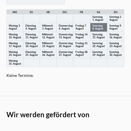
MO.
DI.
MI.
DO.
FR.
SA.
SO.
Samstag
Sonntag
2.
1.
August
August
Montag
3.
Dienstag
Mittwoch
Donnerstag
Freitag
7.
Samstag
Sonntag
9.
August
4.
August
5.
August
6.
August
August
8.
August
August
Montag
Dienstag
Mittwoch
Donnerstag
Freitag
14.
Samstag
Sonntag
10.
August
11.
August
12.
August
13.
August
August
15.
August
16.
August
Montag
Dienstag
Mittwoch
Donnerstag
Freitag
21.
Samstag
Sonntag
17.
August
18.
August
19.
August
20.
August
August
22.
August
23.
August
Montag
Dienstag
Mittwoch
Donnerstag
Freitag
28.
Samstag
Sonntag
24.
August
25.
August
26.
August
27.
August
August
29.
August
30.
August
Montag
31.
August
Keine Termine.
Wir werden gefördert von