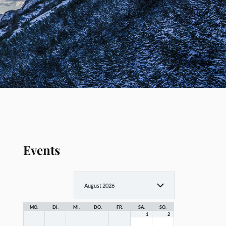
Events
MO.
DI.
MI.
DO.
FR.
SA.
SO.
1
2