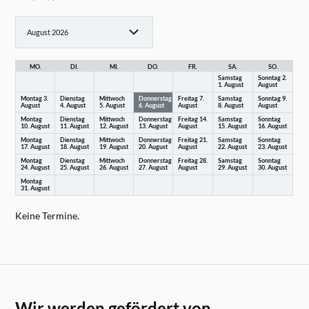
MO.
DI.
MI.
DO.
FR.
SA.
SO.
Samstag
Sonntag
2.
1.
August
August
Montag
3.
Dienstag
Mittwoch
Donnerstag
Freitag
7.
Samstag
Sonntag
9.
August
4.
August
5.
August
6.
August
August
8.
August
August
Montag
Dienstag
Mittwoch
Donnerstag
Freitag
14.
Samstag
Sonntag
10.
August
11.
August
12.
August
13.
August
August
15.
August
16.
August
Montag
Dienstag
Mittwoch
Donnerstag
Freitag
21.
Samstag
Sonntag
17.
August
18.
August
19.
August
20.
August
August
22.
August
23.
August
Montag
Dienstag
Mittwoch
Donnerstag
Freitag
28.
Samstag
Sonntag
24.
August
25.
August
26.
August
27.
August
August
29.
August
30.
August
Montag
31.
August
Keine Termine.
Wir werden gefördert von